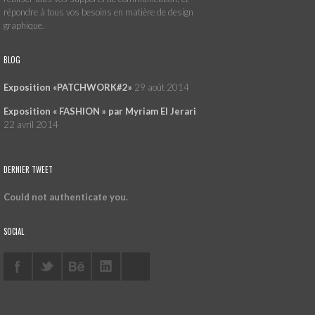
répondre à tous vos besoins en matière de design
graphique.
BLOG
Exposition «PATCHWORK#2»
29 août 2014
Exposition « FASHION » par Myriam El Jerari
22 avril 2014
DERNIER TWEET
Could not authenticate you.
SOCIAL