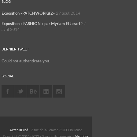
BLOG
Exposition «PATCHWORK#2»
29 août 2014
Exposition « FASHION » par Myriam El Jerari
22
avril 2014
DERNIER TWEET
Could not authenticate you.
SOCIAL
ActarusProd
-
3 rue de la Pomme
31000
Toulouse
Copyright © 2014 -2020 - Tous droits réservés -
Mentions