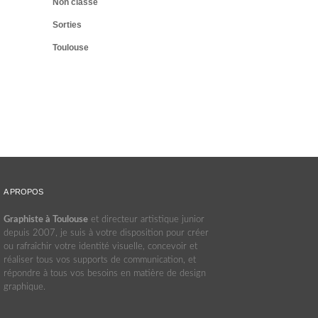
Non classé
Sorties
Toulouse
A PROPOS
Graphiste à Toulouse
et directeur artistique junior
depuis 2007, je suis à votre disposition pour créer
ou rafraîchir votre identité visuelle, concevoir et
réaliser tous vos supports de communication, et
répondre à tous vos besoins en matière de design
graphique.