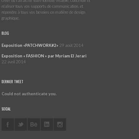
créer ou rafraîchir votre identité visuelle, concevoir et
réaliser tous vos supports de communication, et
répondre à tous vos besoins en matière de design
graphique.
BLOG
Exposition «PATCHWORK#2»
29 août 2014
Exposition « FASHION » par Myriam El Jerari
22 avril 2014
DERNIER TWEET
Could not authenticate you.
SOCIAL