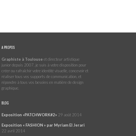
A PROPOS
Graphiste à Toulouse
et directeur artistique
junior depuis 2007, je suis à votre disposition pour
créer ou rafraîchir votre identité visuelle, concevoir et
réaliser tous vos supports de communication, et
répondre à tous vos besoins en matière de design
graphique.
BLOG
Exposition «PATCHWORK#2»
29 août 2014
Exposition « FASHION » par Myriam El Jerari
22 avril 2014