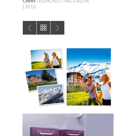
​Client :
P.LIMONGI / VAL D’AZUR
| 2012