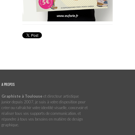
A PROPOS
Graphiste à Toulouse
et directeur artistique
junior depuis 2007, je suis à votre disposition pour
créer ou rafraîchir votre identité visuelle, concevoir et
réaliser tous vos supports de communication, et
répondre à tous vos besoins en matière de design
graphique.