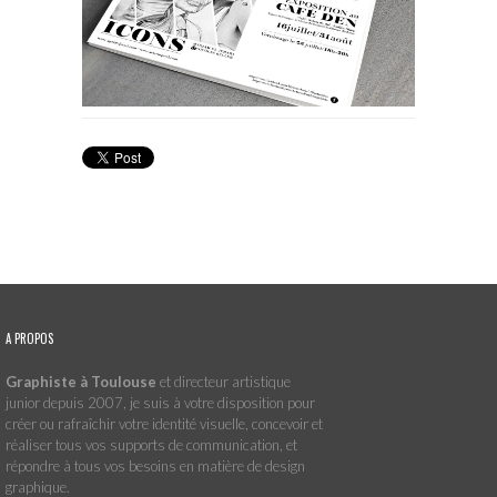
A PROPOS
Graphiste à Toulouse
et directeur artistique
junior depuis 2007, je suis à votre disposition pour
créer ou rafraîchir votre identité visuelle, concevoir et
réaliser tous vos supports de communication, et
répondre à tous vos besoins en matière de design
graphique.